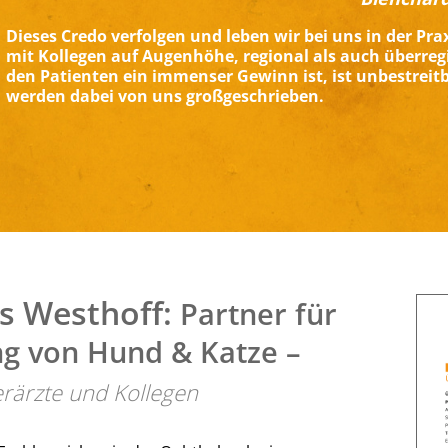
Dieses Credo verfolgen und leben wir bei uns in der Pra
mit Kollegen auf Augenhöhe, regional als auch überregion
den Patienten ein immenser Gewinn ist, ist unbestreitb
werden dabei von uns großgeschrieben.
is Westhoff:
Partner für
g von Hund & Katze –
erärzte und Kollegen