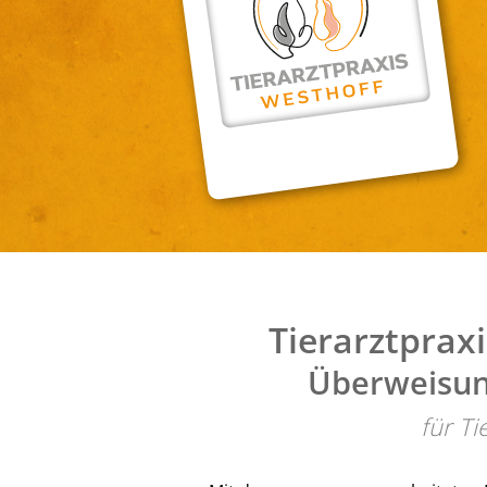
Tierarztprax
Überweisun
für Ti