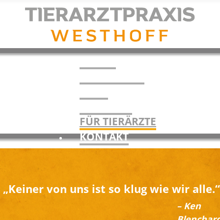
PRAXIS
LEISTUNGEN
TEAM
RATGEBER
FÜR TIERÄRZTE
KONTAKT
„Keiner von uns ist so klug wie wir alle.“
– Ken
Blenchar